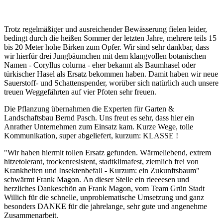
Trotz regelmäßiger und ausreichender Bewässerung fielen leider,
bedingt durch die heißen Sommer der letzten Jahre, mehrere teils 15
bis 20 Meter hohe Birken zum Opfer. Wir sind sehr dankbar, dass
wir hierfür drei Jungbäumchen mit dem klangvollen botanischen
Namen - Coryllus colurna - eher bekannt als Baumhasel oder
türkischer Hasel als Ersatz bekommen haben. Damit haben wir neue
Sauerstoff- und Schattenspender, worüber sich natürlich auch unsere
treuen Weggefährten auf vier Pfoten sehr freuen.
Die Pflanzung übernahmen die Experten für Garten &
Landschaftsbau Bernd Pasch. Uns freut es sehr, dass hier ein
Anrather Unternehmen zum Einsatz kam. Kurze Wege, tolle
Kommunikation, super abgeliefert, kurzum: KLASSE !
"Wir haben hiermit tollen Ersatz gefunden. Wärmeliebend, extrem
hitzetolerant, trockenresistent, stadtklimafest, ziemlich frei von
Krankheiten und Insektenbefall - Kurzum: ein Zukunftsbaum"
schwärmt Frank Magon. An dieser Stelle ein rieeeesen und
herzliches Dankeschön an Frank Magon, vom Team Grün Stadt
Willich für die schnelle, unproblematische Umsetzung und ganz
besonders DANKE für die jahrelange, sehr gute und angenehme
Zusammenarbeit.